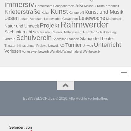
immersiv
JeKi
Gemeinsam
Gruppenarbeit
Klasse 4
Klima
Krankheit
Kunst
Krieterstraße
Kunst und Musik
Kultur
Kunstprofil
Lesen
Lesewoche
Lesen; Vorlesen; Lesewoche; Gewonnen
Mathematik
Rahmwerder
Projekt
Natur und Umwelt
Sachunterricht
Schulessen; Caterer; Mittagessen; Ganztag
Schulkleidung;
Schulverein
Standorte
Theater
Verkauf
Showtime
Standort
Unterricht
Turnier
Theater; Klimaschutz; Projekt; Umwelt-AG
Umwelt
Vorlesen
Vorlesewettbewerb
Wandbild
Wandmalerei
Wettbewerb
ELBINSELSCHULE © 2026. Alle Rechte vorbehalten.
Gefördert von