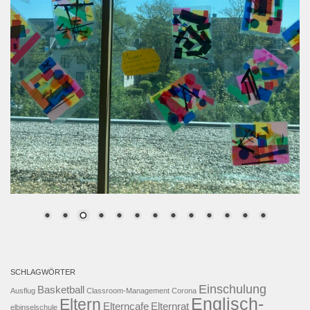
SCHLAGWÖRTER
Einschulung
Basketball
Ausflug
Classroom-Management
Corona
Englisch-
Eltern
Elterncafe
Elternrat
elbinselschule