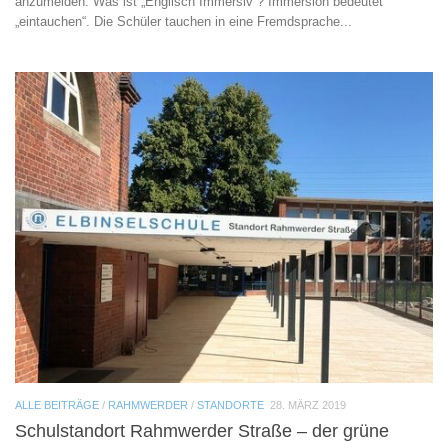
anzumelden. Was ist „Englisch Immersiv“? Immersion bedeutet
„eintauchen“. Die Schüler tauchen in eine Fremdsprache...
ALLE BEITRÄGE
/
RAHMWERDER
/
STANDORTE
28. MÄRZ 2019
Schulstandort Rahmwerder Straße – der grüne