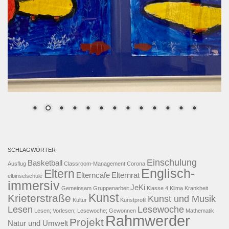
SCHLAGWÖRTER
Einschulung
Basketball
Ausflug
Classroom-Management
Corona
Englisch-
Eltern
Elterncafe
Elternrat
elbinselschule
immersiv
JeKi
Gemeinsam
Gruppenarbeit
Klasse 4
Klima
Krankheit
Kunst
Krieterstraße
Kunst und Musik
Kultur
Kunstprofil
Lesen
Lesewoche
Lesen; Vorlesen; Lesewoche; Gewonnen
Mathematik
Rahmwerder
Projekt
Natur und Umwelt