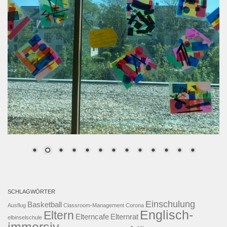
SCHLAGWÖRTER
Einschulung
Basketball
Ausflug
Classroom-Management
Corona
Englisch-
Eltern
Elterncafe
Elternrat
elbinselschule