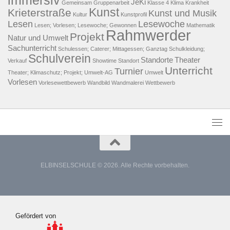
immersiv
JeKi
Gemeinsam
Gruppenarbeit
Klasse 4
Klima
Krankheit
Kunst
Krieterstraße
Kunst und Musik
Kultur
Kunstprofil
Lesen
Lesewoche
Lesen; Vorlesen; Lesewoche; Gewonnen
Mathematik
Rahmwerder
Projekt
Natur und Umwelt
Sachunterricht
Schulessen; Caterer; Mittagessen; Ganztag
Schulkleidung;
Schulverein
Standorte
Theater
Verkauf
Showtime
Standort
Unterricht
Turnier
Theater; Klimaschutz; Projekt; Umwelt-AG
Umwelt
Vorlesen
Vorlesewettbewerb
Wandbild
Wandmalerei
Wettbewerb
ELBINSELSCHULE © 2026. Alle Rechte vorbehalten.
Gefördert von