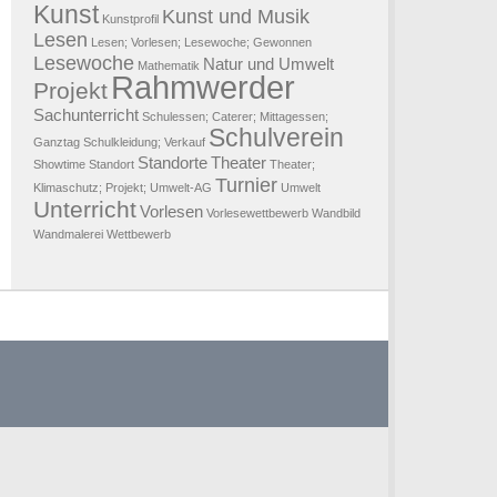
Kunst
Kunst und Musik
Kunstprofil
Lesen
Lesen; Vorlesen; Lesewoche; Gewonnen
Lesewoche
Natur und Umwelt
Mathematik
Rahmwerder
Projekt
Sachunterricht
Schulessen; Caterer; Mittagessen;
Schulverein
Ganztag
Schulkleidung; Verkauf
Standorte
Theater
Showtime
Standort
Theater;
Turnier
Klimaschutz; Projekt; Umwelt-AG
Umwelt
Unterricht
Vorlesen
Vorlesewettbewerb
Wandbild
Wandmalerei
Wettbewerb