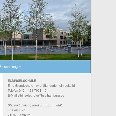
Einschulung
ELBINSELSCHULE
Eine Grundschule - zwei Standorte - ein
Leitbild
Telefon 040 – 428-7621 – 0
E-Mail
elbinselschule@bsb.hamburg.de
Standort Bildungszentrum Tor zur Welt
Krieterstr. 2b
21109 Hamburg