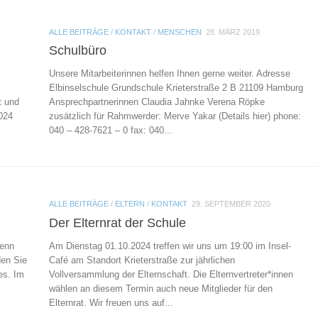
ALLE BEITRÄGE
/
KONTAKT
/
MENSCHEN
28. MÄRZ 2019
Schulbüro
Unsere Mitarbeiterinnen helfen Ihnen gerne weiter. Adresse
Elbinselschule Grundschule Krieterstraße 2 B 21109 Hamburg
t und
Ansprechpartnerinnen Claudia Jahnke Verena Röpke
024
zusätzlich für Rahmwerder: Merve Yakar (Details hier) phone:
040 – 428-7621 – 0 fax: 040...
ALLE BEITRÄGE
/
ELTERN
/
KONTAKT
29. SEPTEMBER 2020
Der Elternrat der Schule
Wenn
Am Dienstag 01.10.2024 treffen wir uns um 19:00 im Insel-
den Sie
Café am Standort Krieterstraße zur jährlichen
es. Im
Vollversammlung der Elternschaft. Die Elternvertreter*innen
wählen an diesem Termin auch neue Mitglieder für den
Elternrat. Wir freuen uns auf...