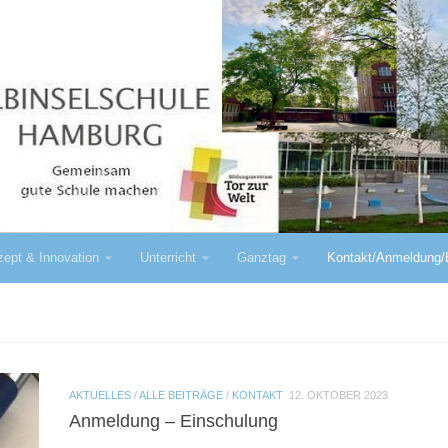
ept & Innovation
Unterricht
Ganztag
Kontakt/Anmeldung/
AKTUELLES
/
ALLE BEITRÄGE
/
KONTAKT
12. OKTOBER 2023
Anmeldung – Einschulung