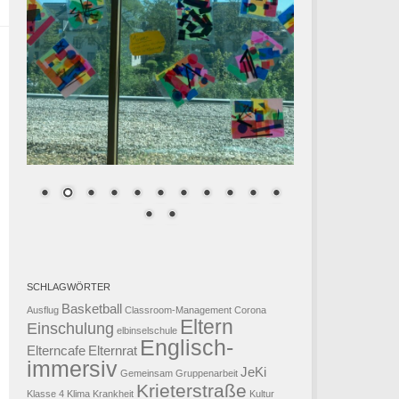
SCHLAGWÖRTER
Basketball
Ausflug
Classroom-Management
Corona
Eltern
Einschulung
elbinselschule
Englisch-
Elterncafe
Elternrat
immersiv
JeKi
Gemeinsam
Gruppenarbeit
Krieterstraße
Klasse 4
Klima
Krankheit
Kultur