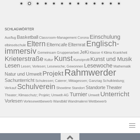
SCHLAGWÖRTER
Einschulung
Basketball
Ausflug
Classroom-Management
Corona
Englisch-
Eltern
Elterncafe
Elternrat
elbinselschule
immersiv
JeKi
Gemeinsam
Gruppenarbeit
Klasse 4
Klima
Krankheit
Kunst
Krieterstraße
Kunst und Musik
Kultur
Kunstprofil
Lesen
Lesewoche
Lesen; Vorlesen; Lesewoche; Gewonnen
Mathematik
Rahmwerder
Projekt
Natur und Umwelt
Sachunterricht
Schulessen; Caterer; Mittagessen; Ganztag
Schulkleidung;
Schulverein
Standorte
Theater
Verkauf
Showtime
Standort
Unterricht
Turnier
Theater; Klimaschutz; Projekt; Umwelt-AG
Umwelt
Vorlesen
Vorlesewettbewerb
Wandbild
Wandmalerei
Wettbewerb