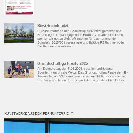
Bewirb dich jetzt!
Du hast Interesse den Schulalltag aktiv mitzugestalten und
Erfahrungen im pädagogischen Bereich zu sammeln? Dann
suchen wir genau dich! Wir suchen für das kommende
Schuljahr 2025/26 interessierte und fleißige FSJlerInnen oder
BFDlerInnen für unsere...
Grundschulliga Finale 2025
Am Donnerstag, den 5.06.2025, strahlten zufriedene
SportlerInnen um die Wette: Das Grundschulliga Finale der HH-
Towers lag an! 23 Teams von insgesamt 18 Grundschulen in
Hamburg spielten in der Inselpark Arena um den Titel. Dabei...
KUNSTWERKE AUS DEM FERNUNTERRICHT