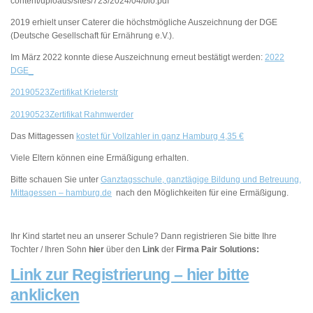
content/uploads/sites/723/2024/04/bio.pdf
2019 erhielt unser Caterer die höchstmögliche Auszeichnung der DGE
(Deutsche Gesellschaft für Ernährung e.V.).
Im März 2022 konnte diese Auszeichnung erneut bestätigt werden:
2022
DGE_
20190523Zertifikat Krieterstr
20190523Zertifikat Rahmwerder
Das Mittagessen
kostet für Vollzahler in ganz Hamburg 4,35 €
Viele Eltern können eine Ermäßigung erhalten.
Bitte schauen Sie unter
Ganztagsschule, ganztägige Bildung und Betreuung,
Mittagessen – hamburg.de
nach den Möglichkeiten für eine Ermäßigung.
Ihr Kind startet neu an unserer Schule? Dann registrieren Sie bitte Ihre
Tochter / Ihren Sohn
hier
über den
Link
der
Firma Pair Solutions:
Link zur Registrierung – hier bitte
anklicken