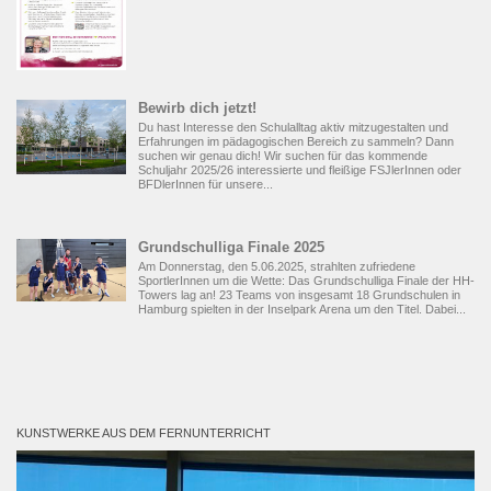
Bewirb dich jetzt!
Du hast Interesse den Schulalltag aktiv mitzugestalten und
Erfahrungen im pädagogischen Bereich zu sammeln? Dann
suchen wir genau dich! Wir suchen für das kommende
Schuljahr 2025/26 interessierte und fleißige FSJlerInnen oder
BFDlerInnen für unsere...
Grundschulliga Finale 2025
Am Donnerstag, den 5.06.2025, strahlten zufriedene
SportlerInnen um die Wette: Das Grundschulliga Finale der HH-
Towers lag an! 23 Teams von insgesamt 18 Grundschulen in
Hamburg spielten in der Inselpark Arena um den Titel. Dabei...
KUNSTWERKE AUS DEM FERNUNTERRICHT