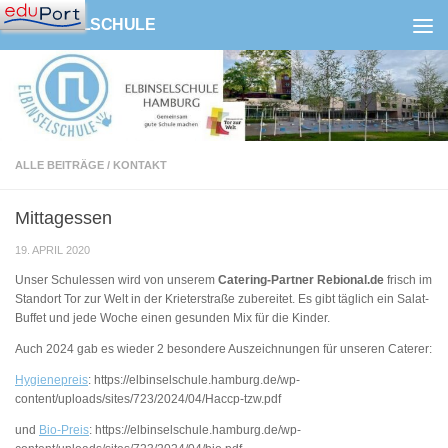
ELBINSELSCHULE
Zum Inhalt springen
ALLE BEITRÄGE
/
KONTAKT
Mittagessen
19. APRIL 2020
Unser Schulessen wird von unserem
Catering-Partner Rebional.de
frisch im
Standort Tor zur Welt in der Krieterstraße zubereitet. Es gibt täglich ein Salat-
Buffet und jede Woche einen gesunden Mix für die Kinder.
Auch 2024 gab es wieder 2 besondere Auszeichnungen für unseren Caterer:
Hygienepreis
: https://elbinselschule.hamburg.de/wp-
content/uploads/sites/723/2024/04/Haccp-tzw.pdf
und
Bio-Preis
: https://elbinselschule.hamburg.de/wp-