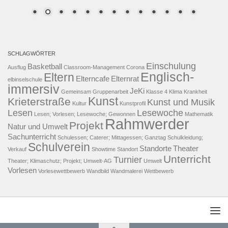
SCHLAGWÖRTER
Einschulung
Basketball
Ausflug
Classroom-Management
Corona
Englisch-
Eltern
Elterncafe
Elternrat
elbinselschule
immersiv
JeKi
Gemeinsam
Gruppenarbeit
Klasse 4
Klima
Krankheit
Kunst
Krieterstraße
Kunst und Musik
Kultur
Kunstprofil
Lesen
Lesewoche
Lesen; Vorlesen; Lesewoche; Gewonnen
Mathematik
Rahmwerder
Projekt
Natur und Umwelt
Sachunterricht
Schulessen; Caterer; Mittagessen; Ganztag
Schulkleidung;
Schulverein
Standorte
Theater
Verkauf
Showtime
Standort
Unterricht
Turnier
Theater; Klimaschutz; Projekt; Umwelt-AG
Umwelt
Vorlesen
Vorlesewettbewerb
Wandbild
Wandmalerei
Wettbewerb