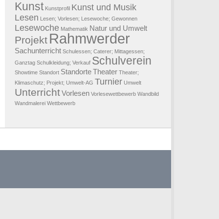
Kunst
Kunst und Musik
Kunstprofil
Lesen
Lesen; Vorlesen; Lesewoche; Gewonnen
Lesewoche
Natur und Umwelt
Mathematik
Rahmwerder
Projekt
Sachunterricht
Schulessen; Caterer; Mittagessen;
Schulverein
Ganztag
Schulkleidung; Verkauf
Standorte
Theater
Showtime
Standort
Theater;
Turnier
Klimaschutz; Projekt; Umwelt-AG
Umwelt
Unterricht
Vorlesen
Vorlesewettbewerb
Wandbild
Wandmalerei
Wettbewerb