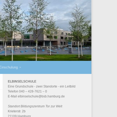
Einschulung
ELBINSELSCHULE
Eine Grundschule - zwei Standorte - ein
Leitbild
Telefon 040 – 428-7621 – 0
E-Mail
elbinselschule@bsb.hamburg.de
Standort Bildungszentrum Tor zur Welt
Krieterstr. 2b
21109 Hamburg