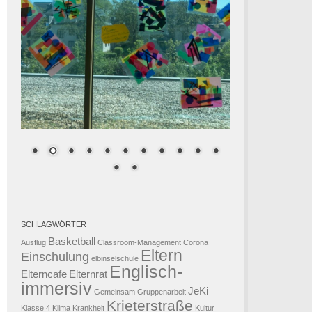
SCHLAGWÖRTER
Basketball
Ausflug
Classroom-Management
Corona
Eltern
Einschulung
elbinselschule
Englisch-
Elterncafe
Elternrat
immersiv
JeKi
Gemeinsam
Gruppenarbeit
Krieterstraße
Klasse 4
Klima
Krankheit
Kultur