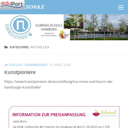
ELBINSELSCHULE
Zum Inhalt springen
KATEGORIE:
AKTUELLES
AKTUELLES
/
RAHMWERDER
29. MÄRZ 2026
Kunstpioniere
https://www.kunstpioniere.de/ausstellung/isa-mona-und-lisa-in-der-
hamburger-kunsthalle/