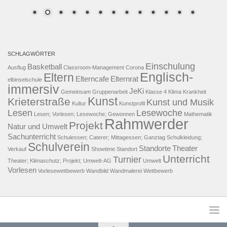
SCHLAGWÖRTER
Einschulung
Basketball
Ausflug
Classroom-Management
Corona
Englisch-
Eltern
Elterncafe
Elternrat
elbinselschule
immersiv
JeKi
Gemeinsam
Gruppenarbeit
Klasse 4
Klima
Krankheit
Kunst
Krieterstraße
Kunst und Musik
Kultur
Kunstprofil
Lesen
Lesewoche
Lesen; Vorlesen; Lesewoche; Gewonnen
Mathematik
Rahmwerder
Projekt
Natur und Umwelt
Sachunterricht
Schulessen; Caterer; Mittagessen; Ganztag
Schulkleidung;
Schulverein
Standorte
Theater
Verkauf
Showtime
Standort
Unterricht
Turnier
Theater; Klimaschutz; Projekt; Umwelt-AG
Umwelt
Vorlesen
Vorlesewettbewerb
Wandbild
Wandmalerei
Wettbewerb