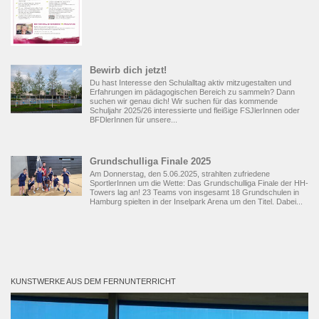
Bewirb dich jetzt!
Du hast Interesse den Schulalltag aktiv mitzugestalten und
Erfahrungen im pädagogischen Bereich zu sammeln? Dann
suchen wir genau dich! Wir suchen für das kommende
Schuljahr 2025/26 interessierte und fleißige FSJlerInnen oder
BFDlerInnen für unsere...
Grundschulliga Finale 2025
Am Donnerstag, den 5.06.2025, strahlten zufriedene
SportlerInnen um die Wette: Das Grundschulliga Finale der HH-
Towers lag an! 23 Teams von insgesamt 18 Grundschulen in
Hamburg spielten in der Inselpark Arena um den Titel. Dabei...
KUNSTWERKE AUS DEM FERNUNTERRICHT