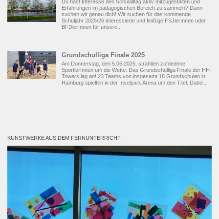
Du hast Interesse den Schulalltag aktiv mitzugestalten und
Erfahrungen im pädagogischen Bereich zu sammeln? Dann
suchen wir genau dich! Wir suchen für das kommende
Schuljahr 2025/26 interessierte und fleißige FSJlerInnen oder
BFDlerInnen für unsere...
Grundschulliga Finale 2025
Am Donnerstag, den 5.06.2025, strahlten zufriedene
SportlerInnen um die Wette: Das Grundschulliga Finale der HH-
Towers lag an! 23 Teams von insgesamt 18 Grundschulen in
Hamburg spielten in der Inselpark Arena um den Titel. Dabei...
KUNSTWERKE AUS DEM FERNUNTERRICHT