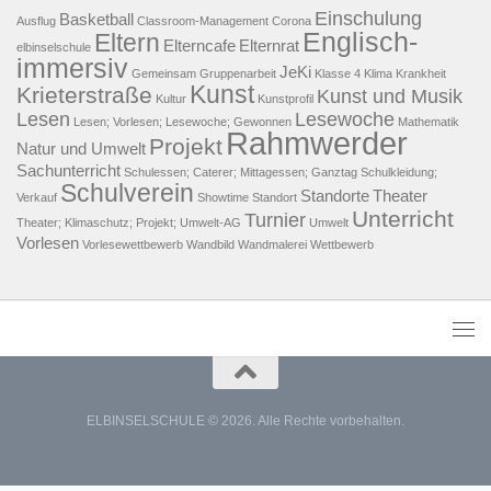
Einschulung
Basketball
Ausflug
Classroom-Management
Corona
Englisch-
Eltern
Elterncafe
Elternrat
elbinselschule
immersiv
JeKi
Gemeinsam
Gruppenarbeit
Klasse 4
Klima
Krankheit
Kunst
Krieterstraße
Kunst und Musik
Kultur
Kunstprofil
Lesen
Lesewoche
Lesen; Vorlesen; Lesewoche; Gewonnen
Mathematik
Rahmwerder
Projekt
Natur und Umwelt
Sachunterricht
Schulessen; Caterer; Mittagessen; Ganztag
Schulkleidung;
Schulverein
Standorte
Theater
Verkauf
Showtime
Standort
Unterricht
Turnier
Theater; Klimaschutz; Projekt; Umwelt-AG
Umwelt
Vorlesen
Vorlesewettbewerb
Wandbild
Wandmalerei
Wettbewerb
ELBINSELSCHULE © 2026. Alle Rechte vorbehalten.