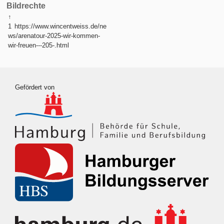
Bildrechte
↑
1
https://www.wincentweiss.de/ne
ws/arenatour-2025-wir-kommen-
wir-freuen---205-.html
Gefördert von