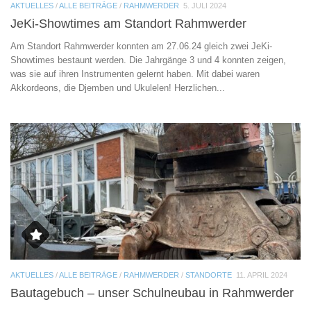
AKTUELLES
/
ALLE BEITRÄGE
/
RAHMWERDER
5. JULI 2024
JeKi-Showtimes am Standort Rahmwerder
Am Standort Rahmwerder konnten am 27.06.24 gleich zwei JeKi-
Showtimes bestaunt werden. Die Jahrgänge 3 und 4 konnten zeigen,
was sie auf ihren Instrumenten gelernt haben. Mit dabei waren
Akkordeons, die Djemben und Ukulelen! Herzlichen...
AKTUELLES
/
ALLE BEITRÄGE
/
RAHMWERDER
/
STANDORTE
11. APRIL 2024
Bautagebuch – unser Schulneubau in Rahmwerder