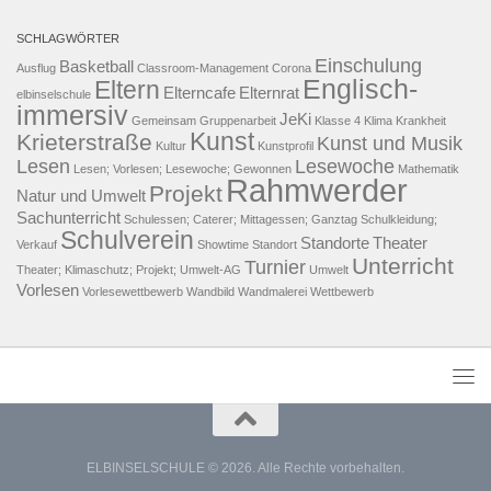
SCHLAGWÖRTER
Einschulung
Basketball
Ausflug
Classroom-Management
Corona
Englisch-
Eltern
Elterncafe
Elternrat
elbinselschule
immersiv
JeKi
Gemeinsam
Gruppenarbeit
Klasse 4
Klima
Krankheit
Kunst
Krieterstraße
Kunst und Musik
Kultur
Kunstprofil
Lesen
Lesewoche
Lesen; Vorlesen; Lesewoche; Gewonnen
Mathematik
Rahmwerder
Projekt
Natur und Umwelt
Sachunterricht
Schulessen; Caterer; Mittagessen; Ganztag
Schulkleidung;
Schulverein
Standorte
Theater
Verkauf
Showtime
Standort
Unterricht
Turnier
Theater; Klimaschutz; Projekt; Umwelt-AG
Umwelt
Vorlesen
Vorlesewettbewerb
Wandbild
Wandmalerei
Wettbewerb
ELBINSELSCHULE © 2026. Alle Rechte vorbehalten.