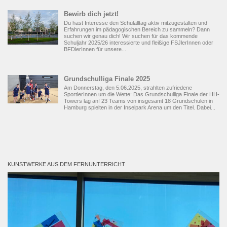
Bewirb dich jetzt!
Du hast Interesse den Schulalltag aktiv mitzugestalten und
Erfahrungen im pädagogischen Bereich zu sammeln? Dann
suchen wir genau dich! Wir suchen für das kommende
Schuljahr 2025/26 interessierte und fleißige FSJlerInnen oder
BFDlerInnen für unsere...
Grundschulliga Finale 2025
Am Donnerstag, den 5.06.2025, strahlten zufriedene
SportlerInnen um die Wette: Das Grundschulliga Finale der HH-
Towers lag an! 23 Teams von insgesamt 18 Grundschulen in
Hamburg spielten in der Inselpark Arena um den Titel. Dabei...
KUNSTWERKE AUS DEM FERNUNTERRICHT