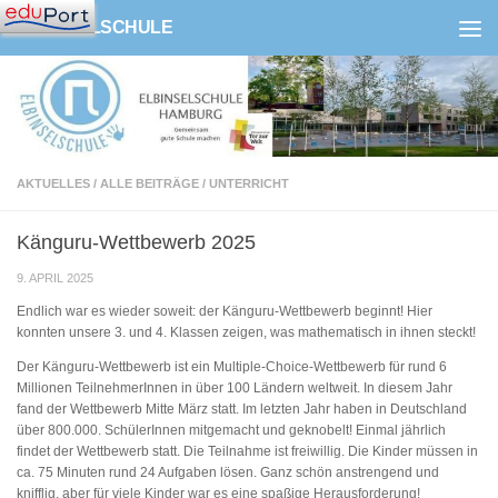
ELBINSELSCHULE
Zum Inhalt springen
AKTUELLES
/
ALLE BEITRÄGE
/
UNTERRICHT
Känguru-Wettbewerb 2025
9. APRIL 2025
Endlich war es wieder soweit: der Känguru-Wettbewerb beginnt! Hier
konnten unsere 3. und 4. Klassen zeigen, was mathematisch in ihnen steckt!
Der Känguru-Wettbewerb ist ein Multiple-Choice-Wettbewerb für rund 6
Millionen TeilnehmerInnen in über 100 Ländern weltweit. In diesem Jahr
fand der Wettbewerb Mitte März statt. Im letzten Jahr haben in Deutschland
über 800.000. SchülerInnen mitgemacht und geknobelt! Einmal jährlich
findet der Wettbewerb statt. Die Teilnahme ist freiwillig. Die Kinder müssen in
ca. 75 Minuten rund 24 Aufgaben lösen. Ganz schön anstrengend und
knifflig, aber für viele Kinder war es eine spaßige Herausforderung!