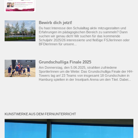
Bewirb dich jetzt!
Du hast Interesse den Schulalltag aktiv mitzugestalten und
Erfahrungen im pädagogischen Bereich zu sammeln? Dann
suchen wir genau dich! Wir suchen für das kommende
Schuljahr 2025/26 interessierte und fleißige FSJlerInnen oder
BFDlerInnen für unsere...
Grundschulliga Finale 2025
Am Donnerstag, den 5.06.2025, strahlten zufriedene
SportlerInnen um die Wette: Das Grundschulliga Finale der HH-
Towers lag an! 23 Teams von insgesamt 18 Grundschulen in
Hamburg spielten in der Inselpark Arena um den Titel. Dabei...
KUNSTWERKE AUS DEM FERNUNTERRICHT