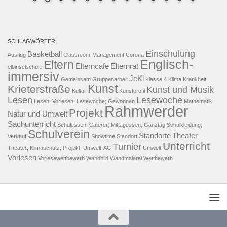
SCHLAGWÖRTER
Einschulung
Basketball
Ausflug
Classroom-Management
Corona
Englisch-
Eltern
Elterncafe
Elternrat
elbinselschule
immersiv
JeKi
Gemeinsam
Gruppenarbeit
Klasse 4
Klima
Krankheit
Kunst
Krieterstraße
Kunst und Musik
Kultur
Kunstprofil
Lesen
Lesewoche
Lesen; Vorlesen; Lesewoche; Gewonnen
Mathematik
Rahmwerder
Projekt
Natur und Umwelt
Sachunterricht
Schulessen; Caterer; Mittagessen; Ganztag
Schulkleidung;
Schulverein
Standorte
Theater
Verkauf
Showtime
Standort
Unterricht
Turnier
Theater; Klimaschutz; Projekt; Umwelt-AG
Umwelt
Vorlesen
Vorlesewettbewerb
Wandbild
Wandmalerei
Wettbewerb