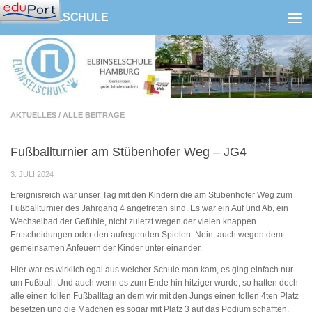
ELBINSELSCHULE
Zum Inhalt springen
AKTUELLES
/
ALLE BEITRÄGE
Fußballturnier am Stübenhofer Weg – JG4
3. JULI 2024
Ereignisreich war unser Tag mit den Kindern die am Stübenhofer Weg zum
Fußballturnier des Jahrgang 4 angetreten sind. Es war ein Auf und Ab, ein
Wechselbad der Gefühle, nicht zuletzt wegen der vielen knappen
Entscheidungen oder den aufregenden Spielen. Nein, auch wegen dem
gemeinsamen Anfeuern der Kinder unter einander.
Hier war es wirklich egal aus welcher Schule man kam, es ging einfach nur
um Fußball. Und auch wenn es zum Ende hin hitziger wurde, so hatten doch
alle einen tollen Fußballtag an dem wir mit den Jungs einen tollen 4ten Platz
besetzen und die Mädchen es sogar mit Platz 3 auf das Podium schafften.