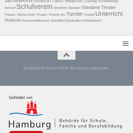
Sachunterricht
Schulessen; Caterer; Mittagessen; Ganztag
Schulkleidung;
Schulverein
Standorte
Theater
Verkauf
Showtime
Standort
Unterricht
Turnier
Theater; Klimaschutz; Projekt; Umwelt-AG
Umwelt
Vorlesen
Vorlesewettbewerb
Wandbild
Wandmalerei
Wettbewerb
ELBINSELSCHULE © 2026. Alle Rechte vorbehalten.
Gefördert von