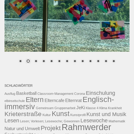
SCHLAGWÖRTER
Einschulung
Basketball
Ausflug
Classroom-Management
Corona
Englisch-
Eltern
Elterncafe
Elternrat
elbinselschule
immersiv
JeKi
Gemeinsam
Gruppenarbeit
Klasse 4
Klima
Krankheit
Kunst
Krieterstraße
Kunst und Musik
Kultur
Kunstprofil
Lesen
Lesewoche
Lesen; Vorlesen; Lesewoche; Gewonnen
Mathematik
Rahmwerder
Projekt
Natur und Umwelt