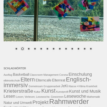
SCHLAGWÖRTER
Einschulung
Basketball
Ausflug
Classroom-Management
Corona
Englisch-
Eltern
Elterncafe
Elternrat
elbinselschule
immersiv
JeKi
Gemeinsam
Gruppenarbeit
Klasse 4
Klima
Krankheit
Kunst
Krieterstraße
Kunst und Musik
Kultur
Kunstprofil
Lesen
Lesewoche
Lesen; Vorlesen; Lesewoche; Gewonnen
Mathematik
Rahmwerder
Projekt
Natur und Umwelt