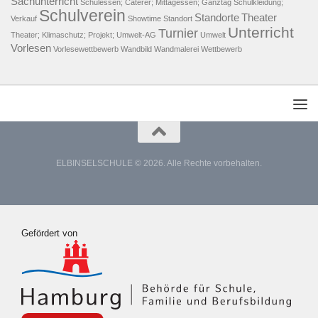
Sachunterricht
Schulessen; Caterer; Mittagessen; Ganztag
Schulkleidung;
Schulverein
Standorte
Theater
Verkauf
Showtime
Standort
Unterricht
Turnier
Theater; Klimaschutz; Projekt; Umwelt-AG
Umwelt
Vorlesen
Vorlesewettbewerb
Wandbild
Wandmalerei
Wettbewerb
ELBINSELSCHULE © 2026. Alle Rechte vorbehalten.
Gefördert von