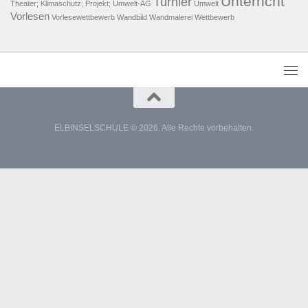
Unterricht
Turnier
Theater; Klimaschutz; Projekt; Umwelt-AG
Umwelt
Vorlesen
Vorlesewettbewerb
Wandbild
Wandmalerei
Wettbewerb
ELBINSELSCHULE © 2026. Alle Rechte vorbehalten.