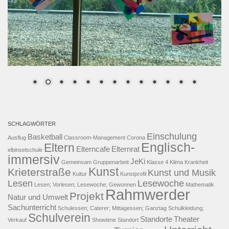
SCHLAGWÖRTER
Einschulung
Basketball
Ausflug
Classroom-Management
Corona
Englisch-
Eltern
Elterncafe
Elternrat
elbinselschule
immersiv
JeKi
Gemeinsam
Gruppenarbeit
Klasse 4
Klima
Krankheit
Kunst
Krieterstraße
Kunst und Musik
Kultur
Kunstprofil
Lesen
Lesewoche
Lesen; Vorlesen; Lesewoche; Gewonnen
Mathematik
Rahmwerder
Projekt
Natur und Umwelt
Sachunterricht
Schulessen; Caterer; Mittagessen; Ganztag
Schulkleidung;
Schulverein
Standorte
Theater
Verkauf
Showtime
Standort