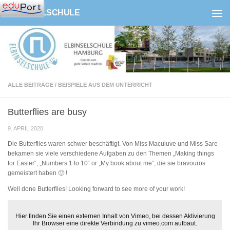
ELBINSELSCHULE
Zum Inhalt springen
ALLE BEITRÄGE
/
BEISPIELE AUS DEM UNTERRICHT
Butterflies are busy
9. APRIL 2020
Die Butterflies waren schwer beschäftigt. Von Miss Maculuve und Miss Sare
bekamen sie viele verschiedene Aufgaben zu den Themen „Making things
for Easter“, „Numbers 1 to 10“ or „My book about me“, die sie bravourös
gemeistert haben 🙂 !
Well done Butterflies! Looking forward to see more of your work!
Hier finden Sie einen externen Inhalt von Vimeo, bei dessen Aktivierung
Ihr Browser eine direkte Verbindung zu vimeo.com aufbaut.