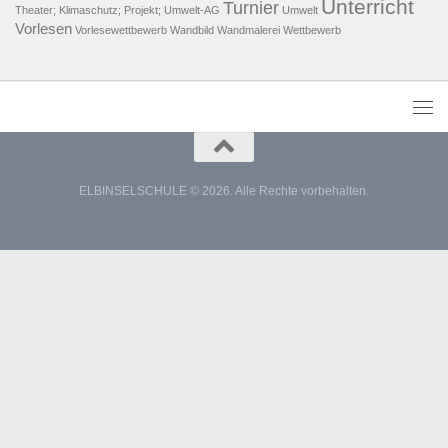
Unterricht
Turnier
Theater; Klimaschutz; Projekt; Umwelt-AG
Umwelt
Vorlesen
Vorlesewettbewerb
Wandbild
Wandmalerei
Wettbewerb
ELBINSELSCHULE © 2026. Alle Rechte vorbehalten.