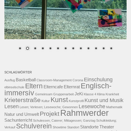
SCHLAGWÖRTER
Einschulung
Basketball
Ausflug
Classroom-Management
Corona
Englisch-
Eltern
Elterncafe
Elternrat
elbinselschule
immersiv
JeKi
Gemeinsam
Gruppenarbeit
Klasse 4
Klima
Krankheit
Kunst
Krieterstraße
Kunst und Musik
Kultur
Kunstprofil
Lesen
Lesewoche
Lesen; Vorlesen; Lesewoche; Gewonnen
Mathematik
Rahmwerder
Projekt
Natur und Umwelt
Sachunterricht
Schulessen; Caterer; Mittagessen; Ganztag
Schulkleidung;
Schulverein
Standorte
Theater
Verkauf
Showtime
Standort