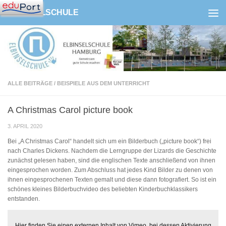
ELBINSELSCHULE
Zum Inhalt springen
ALLE BEITRÄGE
/
BEISPIELE AUS DEM UNTERRICHT
A Christmas Carol picture book
3. APRIL 2020
Bei „A Christmas Carol“ handelt sich um ein Bilderbuch („picture book“) frei
nach Charles Dickens. Nachdem die Lerngruppe der Lizards die Geschichte
zunächst gelesen haben, sind die englischen Texte anschließend von ihnen
eingesprochen worden. Zum Abschluss hat jedes Kind Bilder zu denen von
ihnen eingesprochenen Texten gemalt und diese dann fotografiert. So ist ein
schönes kleines Bilderbuchvideo des beliebten Kinderbuchklassikers
entstanden.
Hier finden Sie einen externen Inhalt von Vimeo, bei dessen Aktivierung