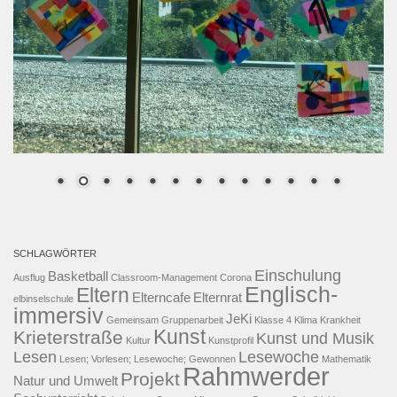
SCHLAGWÖRTER
Einschulung
Basketball
Ausflug
Classroom-Management
Corona
Englisch-
Eltern
Elterncafe
Elternrat
elbinselschule
immersiv
JeKi
Gemeinsam
Gruppenarbeit
Klasse 4
Klima
Krankheit
Kunst
Krieterstraße
Kunst und Musik
Kultur
Kunstprofil
Lesen
Lesewoche
Lesen; Vorlesen; Lesewoche; Gewonnen
Mathematik
Rahmwerder
Projekt
Natur und Umwelt