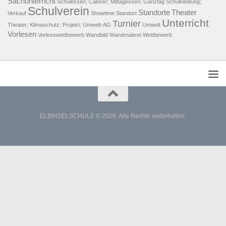
Sachunterricht
Schulessen; Caterer; Mittagessen; Ganztag
Schulkleidung;
Schulverein
Standorte
Theater
Verkauf
Showtime
Standort
Unterricht
Turnier
Theater; Klimaschutz; Projekt; Umwelt-AG
Umwelt
Vorlesen
Vorlesewettbewerb
Wandbild
Wandmalerei
Wettbewerb
ELBINSELSCHULE © 2026. Alle Rechte vorbehalten.