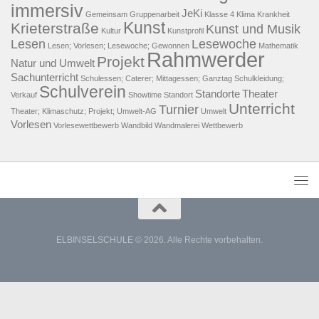
immersiv
JeKi
Gemeinsam
Gruppenarbeit
Klasse 4
Klima
Krankheit
Kunst
Krieterstraße
Kunst und Musik
Kultur
Kunstprofil
Lesen
Lesewoche
Lesen; Vorlesen; Lesewoche; Gewonnen
Mathematik
Rahmwerder
Projekt
Natur und Umwelt
Sachunterricht
Schulessen; Caterer; Mittagessen; Ganztag
Schulkleidung;
Schulverein
Standorte
Theater
Verkauf
Showtime
Standort
Unterricht
Turnier
Theater; Klimaschutz; Projekt; Umwelt-AG
Umwelt
Vorlesen
Vorlesewettbewerb
Wandbild
Wandmalerei
Wettbewerb
ELBINSELSCHULE © 2026. Alle Rechte vorbehalten.