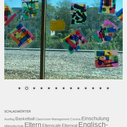
SCHLAGWÖRTER
Einschulung
Basketball
Ausflug
Classroom-Management
Corona
Englisch-
Eltern
Elterncafe
Elternrat
elbinselschule