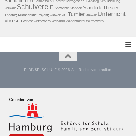
Sachunterricht
Schulessen; Caterer; Mittagessen; Ganztag
Schulkleidung;
Schulverein
Standorte
Theater
Verkauf
Showtime
Standort
Unterricht
Turnier
Theater; Klimaschutz; Projekt; Umwelt-AG
Umwelt
Vorlesen
Vorlesewettbewerb
Wandbild
Wandmalerei
Wettbewerb
ELBINSELSCHULE © 2026. Alle Rechte vorbehalten.
Gefördert von