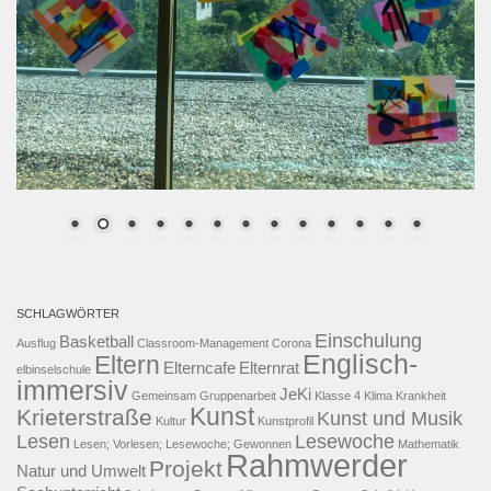
SCHLAGWÖRTER
Einschulung
Basketball
Ausflug
Classroom-Management
Corona
Englisch-
Eltern
Elterncafe
Elternrat
elbinselschule
immersiv
JeKi
Gemeinsam
Gruppenarbeit
Klasse 4
Klima
Krankheit
Kunst
Krieterstraße
Kunst und Musik
Kultur
Kunstprofil
Lesen
Lesewoche
Lesen; Vorlesen; Lesewoche; Gewonnen
Mathematik
Rahmwerder
Projekt
Natur und Umwelt